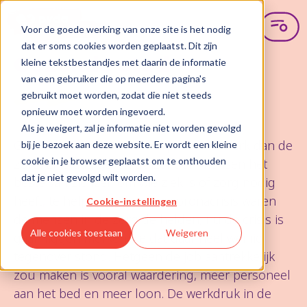
Voor de goede werking van onze site is het nodig
dat er soms cookies worden geplaatst. Dit zijn
Gezonde stad
kleine tekstbestandjes met daarin de informatie
van een gebruiker die op meerdere pagina's
gebruikt moet worden, zodat die niet steeds
opnieuw moet worden ingevoerd.
Als je weigert, zal je informatie niet worden gevolgd
Geen sector steunt meer op mensenwerk dan de
bij je bezoek aan deze website. Er wordt een kleine
cookie in je browser geplaatst om te onthouden
zorg. Elke dag geven duizenden mensen het
dat je niet gevolgd wilt worden.
beste van zichzelf om wie ziek is of zorg nodig
heeft, te helpen. Tijdens de coronacrisis waren
Cookie-instellingen
de mensen in de zorg de helden, nu de crisis is
Alle cookies toestaan
Weigeren
gaan liggen merken we dat daar heel weinig
tegenover stond. Hetgeen de job aantrekkelijk
zou maken is vooral waardering, meer personeel
aan het bed en meer loon. De werkdruk in de