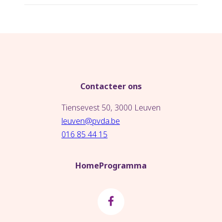
Contacteer ons
Tiensevest 50, 3000 Leuven
leuven@pvda.be
016 85 44 15
Home
Programma