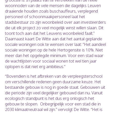
grootste is. In plaats van te vertrekken van de reële
woonnoden van de vele mensen die dagelijks Leuven
draaiende houden zoals buschauffeurs, verplegend
personeel of schoonmaakpersoneel laat het
stadsbestuur zo zijn woonbeleid over aan investeerders
die uit elk project zo veel mogelijk winst willen slaan.
Dit
toont toch aan dat het Leuvens woonbeleid faalt.”
Daarnaast kaart De Witte aan dat het aantal geplande
sociale woningen ook te wensen over laat: “Het aandeel
sociale woningen op de hele Hertogensite is 10%. Niet
meer dan het opgelegde minimum. Voor een stad waar
de
wachtlijsten voor sociaal wonen tot wel tien jaar
oplopen is dat niet erg ambitieus.”
“Bovendien is het afbreken van de verpleegsterschool
om verschillende redenen geen duurzame keuze. Het
bestaande gebouw is nog in goede staat. Gebouwen uit
die periode zijn veel degelijker gebouwd dan nu. Vanuit
ecologisch standpunt is het dus erg onlogisch het
gebouw te slopen. Onbegrijpelijk voor een stad die in
2030 klimaatneutraal wil zijn.” vervolgt De Witte. “Het is