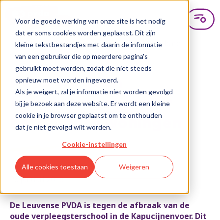
Voor de goede werking van onze site is het nodig
dat er soms cookies worden geplaatst. Dit zijn
kleine tekstbestandjes met daarin de informatie
van een gebruiker die op meerdere pagina's
gebruikt moet worden, zodat die niet steeds
opnieuw moet worden ingevoerd.
PVDA wil geen
Als je weigert, zal je informatie niet worden gevolgd
luxewoningen, maar
bij je bezoek aan deze website. Er wordt een kleine
cookie in je browser geplaatst om te onthouden
betaalbare woningen
dat je niet gevolgd wilt worden.
Cookie-instellingen
Alle cookies toestaan
Weigeren
26 januari 2018
De Leuvense PVDA is tegen de afbraak van de
oude verpleegsterschool in de Kapucijnenvoer. Dit