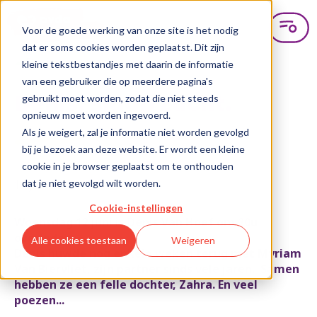
Voor de goede werking van onze site is het nodig
dat er soms cookies worden geplaatst. Dit zijn
kleine tekstbestandjes met daarin de informatie
van een gebruiker die op meerdere pagina's
gebruikt moet worden, zodat die niet steeds
Denis, slaap zacht.
opnieuw moet worden ingevoerd.
Als je weigert, zal je informatie niet worden gevolgd
bij je bezoek aan deze website. Er wordt een kleine
cookie in je browser geplaatst om te onthouden
dat je niet gevolgd wilt worden.
14 juni 2019
Cookie-instellingen
Woensdag 12 juni is Denis Van Hoef om 20u
overleden.
Alle cookies toestaan
Weigeren
Denis huwde nog enkele weken terug met Myriam
Van Biervliet, zijn partner sinds vele jaren. Samen
hebben ze een felle dochter, Zahra. En veel
poezen...